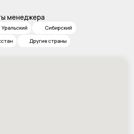
жера
Сибирский
ругие страны