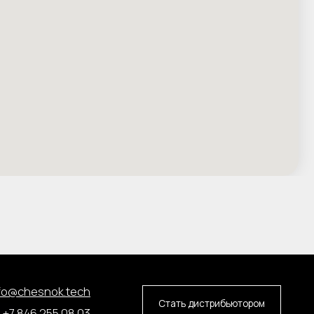
ech
Стать дистрибьютором
 03