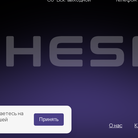
4В
О нас
Каталог
аетесь на
шей
Принять