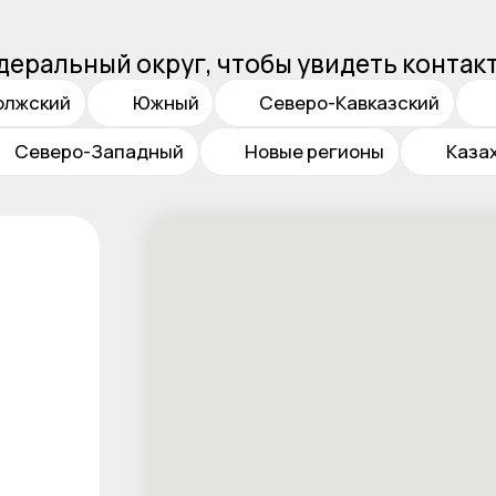
ьный округ, чтобы увидеть контакты менед
ий
Южный
Северо-Кавказский
Уральский
еро-Западный
Новые регионы
Казахстан
Д