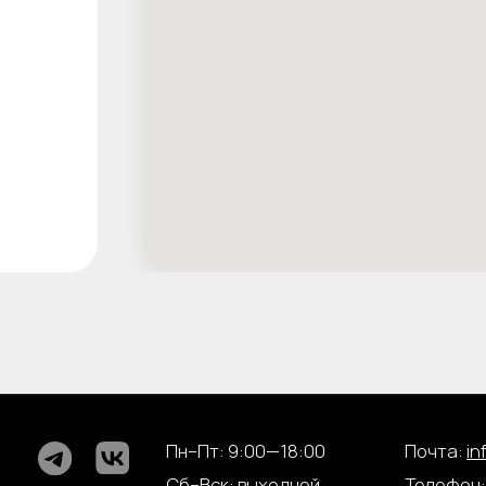
Пн–Пт: 9:00—18:00
Почта:
info@chesnok.t
Сб–Вск: выходной
Телефон: +7 846 255 08